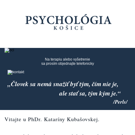
Na terapiu alebo vyšetrenie
sa prosím objednajte telefonicky
„Človek sa nemá snažiť byť tým, čím nie je,
ale stať sa, tým kým je.“
/Perls/
Vitajte u PhDr. Kataríny Kubašovskej.