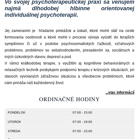
Vo svojej psychoterapeutickej praxi sa venujem
najmä dlhodobej hlbinne orientovanej
individuálnej psychoterapii.
Jej zameranim je hľadanie prekážok a úskalí, ktoré mohli stáť na ceste
formovania osobnosti a ktoré mohli v procese vývoja vyústiť do terajších
symptómov či už v podobe psychosomatických ťažkostí, vzťahových
problémov, problémov so sebahodnotením, presadením sa, sociálnych a
iných úzkostných stavov, depresií a pod.
V rámci krátkodobej terapie, s využitím aj kognitívne behaviorálnych a
relaxačných techník poskytujem podpornú terapiu v krízových situáciách, pri
stavoch vyvolaných záťažovou situáciou a všeobecne problémoch, ktoré
nám prináša náš každodenný život.
...viac informácií
ORDINAČNÉ HODINY
PONDELOK
07:00 - 15:00
UTOROK
07:00 - 18:00
STREDA
07:00 - 15:00